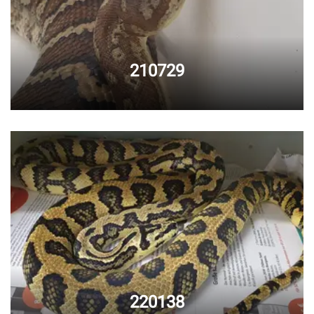
210729
220138