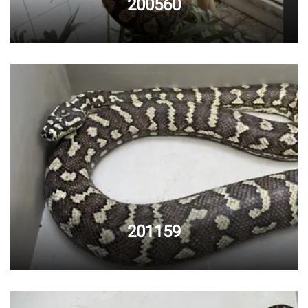
200560
201159