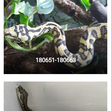
180651-180663
Caresheet
Wir haben ein Caresheet für
Teppichpythons verfasst. Lesen Sie sich gerne
unsere
Haltungsempfehlungen
vor einer Beratung
durch.